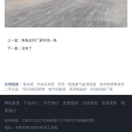
上一篇：
氢氧化钙厂家环境一角
下一篇：
没有了
友情链接：
氧化镁
环保石灰窑
焊管
喷漆废气处理设备
徐州律师事务所
二手仪器
TESA德莎胶带
电气转换器
商用电磁炉
AG蚀刻粉厂家
网站首页
产品中心
关于我们
发货现场
活动资讯
资质荣誉
联
系我们
咨询热线：13837242170(刘经理) 13783815788(戴经理)
地址：安阳市铜冶镇付家沟工业园