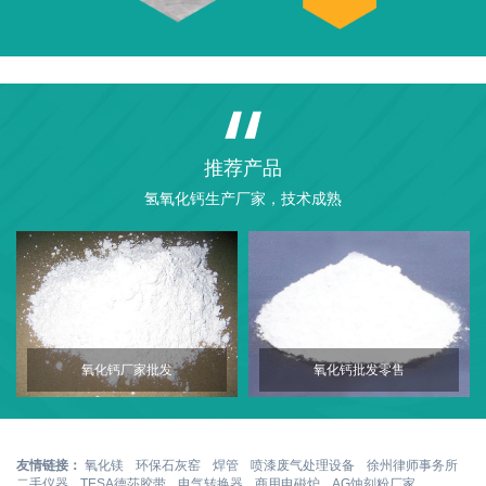
推荐产品
氢氧化钙生产厂家，技术成熟
氧化钙厂家批发
氧化钙批发零售
友情链接：
氧化镁
环保石灰窑
焊管
喷漆废气处理设备
徐州律师事务所
二手仪器
TESA德莎胶带
电气转换器
商用电磁炉
AG蚀刻粉厂家