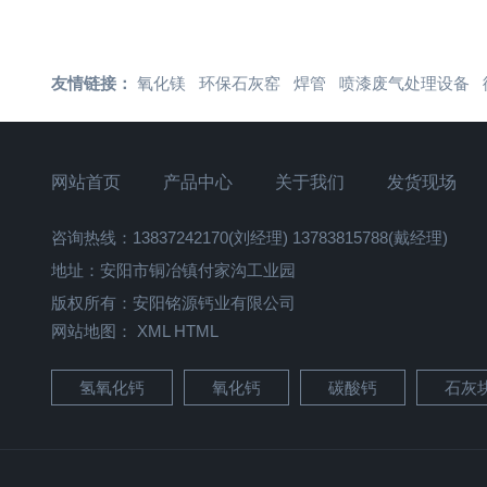
友情链接：
氧化镁
环保石灰窑
焊管
喷漆废气处理设备
网站首页
产品中心
关于我们
发货现场
咨询热线：13837242170(刘经理) 13783815788(戴经理)
地址：安阳市铜冶镇付家沟工业园
版权所有：安阳铭源钙业有限公司
网站地图：
XML
HTML
氢氧化钙
氧化钙
碳酸钙
石灰