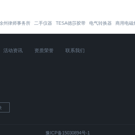
徐州律师事务所
二手仪器
TESA德莎胶带
电气转换器
商用电磁
活动资讯
资质荣誉
联系我们
块
豫ICP备15030894号-1