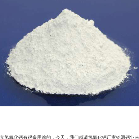
实氢氧化钙有很多用途的，今天，我们就请氢氧化钙厂家铭源钙业