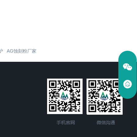
炉
AG蚀刻粉厂家