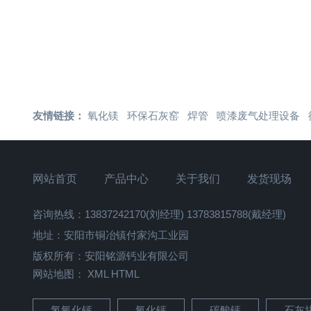
友情链接：
氧化镁
环保石灰窑
焊管
喷漆废气处理设备
网站首页
产品中心
关于我们
发货现场
咨询热线：13837242170(刘经理) 13783815788(戴经理)
地址：安阳市铜冶镇付家沟工业园
版权所有：安阳铭源钙业有限公司
网站地图：
XML
HTML
氢氧化钙
氧化钙
碳酸钙
石灰