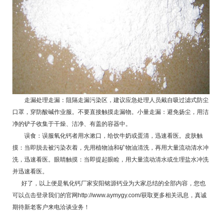
走漏处理走漏：阻隔走漏污染区，建议应急处理人员戴自吸过滤式防尘
口罩，穿防酸碱作业服。不要直接触摸走漏物。小量走漏：避免扬尘，用洁
净的铲子收集于干燥、洁净、有盖的容器中。
误食：误服
氧化钙
者用水漱口，给饮牛奶或蛋清，迅速看医。皮肤触
摸：当即脱去被污染衣着，先用植物油和矿物油清洗，再用大量流动清水冲
洗，迅速看医。眼睛触摸：当即提起眼睑，用大量流动清水或生理盐水冲洗
并迅速看医。
好了，以上便是
氧化钙厂家
安阳铭源钙业为大家总结的全部内容，您也
可以点击登录我们的官网http://www.aymygy.com/获取更多相关讯息，真诚
期待新老客户来电洽谈业务！