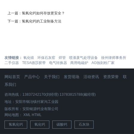
上一篇：
氢氧化钙如何存放更安全？
下一篇：
氢氧化钙的工业制备方法
友情链接：
氧化镁
环保石灰窑
焊管
喷漆废气处理设备
徐州律师事务所
二手仪器
TESA德莎胶带
电气转换器
商用电磁炉
AG蚀刻粉厂家
网站首页
产品中心
关于我们
发货现场
活动资讯
资质荣誉
联
系我们
咨询热线：13837242170(刘经理) 13783815788(戴经理)
地址：安阳市铜冶镇付家沟工业园
版权所有：安阳铭源钙业有限公司
网站地图：
XML
HTML
氢氧化钙
氧化钙
碳酸钙
石灰块