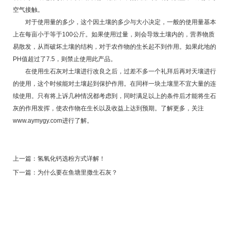
空气接触。
对于使用量的多少，这个因土壤的多少与大小决定，一般的使用量基本
上在每亩小于等于100公斤。如果使用过量，则会导致土壤内的，营养物质
易散发，从而破坏土壤的结构，对于农作物的生长起不到作用。如果此地的
PH值超过了7.5，则禁止使用此产品。
在使用生石灰对土壤进行改良之后，过差不多一个礼拜后再对天壤进行
的使用，这个时候能对土壤起到保护作用。在同样一块土壤里不宜大量的连
续使用。只有将上诉几种情况都考虑到，同时满足以上的条件后才能将生石
灰的作用发挥，使农作物在生长以及收益上达到预期。了解更多，关注
www.aymygy.com进行了解。
上一篇：
氢氧化钙选粉方式详解！
下一篇：
为什么要在鱼塘里撒生石灰？