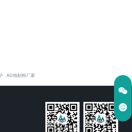
炉
AG蚀刻粉厂家