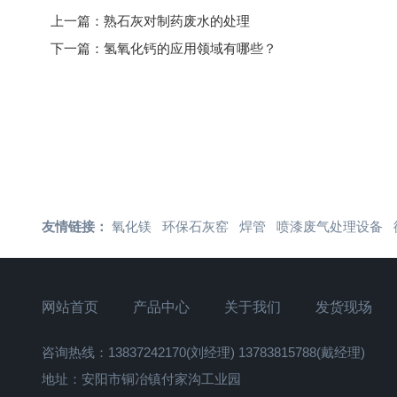
上一篇：
熟石灰对制药废水的处理
下一篇：
氢氧化钙的应用领域有哪些？
友情链接：
氧化镁
环保石灰窑
焊管
喷漆废气处理设备
网站首页
产品中心
关于我们
发货现场
咨询热线：13837242170(刘经理) 13783815788(戴经理)
地址：安阳市铜冶镇付家沟工业园