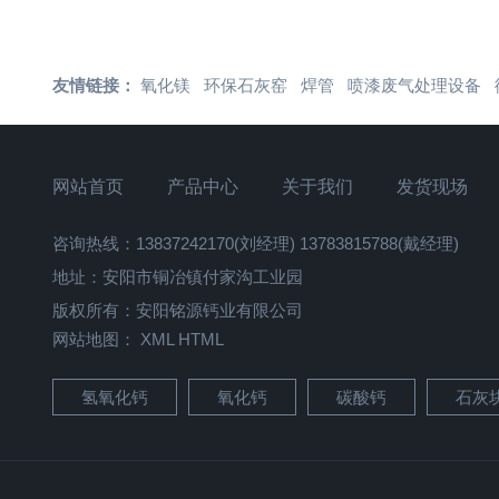
友情链接：
氧化镁
环保石灰窑
焊管
喷漆废气处理设备
网站首页
产品中心
关于我们
发货现场
咨询热线：13837242170(刘经理) 13783815788(戴经理)
地址：安阳市铜冶镇付家沟工业园
版权所有：安阳铭源钙业有限公司
网站地图：
XML
HTML
氢氧化钙
氧化钙
碳酸钙
石灰