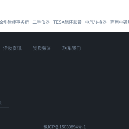
徐州律师事务所
二手仪器
TESA德莎胶带
电气转换器
商用电磁
活动资讯
资质荣誉
联系我们
块
豫ICP备15030894号-1